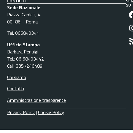
CONTATTI
SEG
SU
Sede Nazionale
Piazza Cardelli, 4
00186 – Roma
Tel: 066840341
Ufficio Stampa
Barbara Perluigi
Tel.: 06 68403442
Cell: 3357246489
Chi siamo
Contatti
Amministrazione trasparente
Privacy Policy
|
Cookie Policy