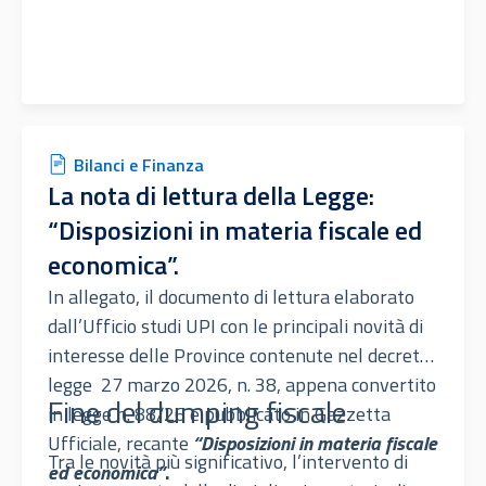
Bilanci e Finanza
La nota di lettura della Legge:
“Disposizioni in materia fiscale ed
economica”.
In allegato, il documento di lettura elaborato
dall’Ufficio studi UPI con le principali novità di
interesse delle Province contenute nel decreto
legge 27 marzo 2026, n. 38, appena convertito
Fine del dumping fiscale
in legge n. 88/26 e pubblicato in Gazzetta
Ufficiale, recante
“Disposizioni in materia fiscale
Tra le novità più significativo, l’intervento di
ed economica”
.