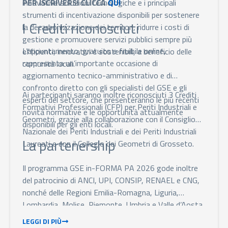
PER ISCRIVERSI CLICCA
QUI
innovative soluzioni tecnologiche e i principali
strumenti di incentivazione disponibili per sostenere
I Crediti riconosciuti
la decarbonizzazione dei territori, ridurre i costi di
gestione e promuovere servizi pubblici sempre più
L’appuntamento, gratuito e fruibile online,
efficienti, innovativi e sostenibili, a beneficio delle
rappresenta un’importante occasione di
comunità locali.
aggiornamento tecnico-amministrativo e di
confronto diretto con gli specialisti del GSE e gli
Ai partecipanti saranno inoltre riconosciuti 3 Crediti
esperti del settore, che presenteranno le più recenti
Formativi Professionali (CFP) per Periti Industriali e
novità normative e le opportunità attualmente
Geometri, grazie alla collaborazione con il Consiglio
disponibili per gli enti locali.
Nazionale dei Periti Industriali e dei Periti Industriali
La partenership
Laureati e con il Collegio dei Geometri di Grosseto.
Il programma GSE in-FORMA PA 2026 gode inoltre
del patrocinio di ANCI, UPI, CONSIP, RENAEL e CNG,
nonché delle Regioni Emilia-Romagna, Liguria,
Lombardia, Molise, Piemonte, Umbria e Valle d’Aosta
e delle Province Autonome di Trento e Bolzano.
LEGGI DI PIÙ