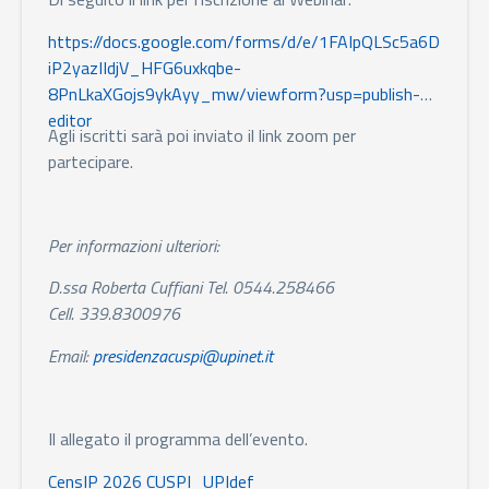
https://docs.google.com/forms/d/e/1FAIpQLSc5a6D
iP2yazIIdjV_HFG6uxkqbe-
8PnLkaXGojs9ykAyy_mw/viewform?usp=publish-
editor
Agli iscritti sarà poi inviato il link zoom per
partecipare.
Per informazioni ulteriori:
D.ssa Roberta Cuffiani Tel. 0544.258466
Cell. 339.8300976
Email:
presidenzacuspi@upinet.it
Il allegato il programma dell’evento.
CensIP 2026 CUSPI_UPIdef