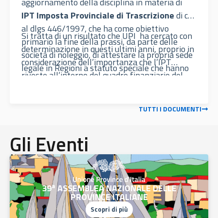
aggiornamento della disciplina in materia di
IPT Imposta Provinciale di Trascrizione
di cui
al dlgs 446/1997, che ha come obiettivo
Si tratta di un risultato che UPI ha cercato con
primario la fine della prassi, da parte delle
determinazione in questi ultimi anni, proprio in
società di noleggio, di attestare la propria sede
considerazione dell’importanza che l’IPT
legale in Regioni a statuto speciale che hanno
riveste all’interno del quadro finanziario del
eliminato l’imposta provinciale a loro carico,
comparto, come noto estremamente sensibile
determinando così un fenomeno di dumping
al contesto economico.
fiscale che da oltre 10 anni ha drenato una
TUTTI I DOCUMENTI
mole estremamente rilevante di risorse dai
bilanci delle altre Province; tra le novità anche
Gli Eventi
l’assoggettamento all’imposta anche della
iscrizione al REVE Registro delle veicoli con
targa estera che circolano su territorio italiano.
39ª ASSEMBLEA NAZIONALE DELLE
PROVINCE ITALIANE
Scopri di più