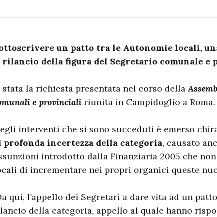
ottoscrivere un patto tra le Autonomie locali, un
l rilancio della figura del Segretario comunale e 
’ stata la richiesta presentata nel corso della
Assembl
omunali e provinciali
riunita in Campidoglio a Roma.
egli interventi che si sono succeduti è emerso chir
i
profonda incertezza
della categoria
, causato anc
ssunzioni introdotto dalla Finanziaria 2005 che no
ocali di incrementare nei propri organici queste nuo
a qui, l’appello dei Segretari a dare vita ad un patto
ilancio della categoria, appello al quale hanno risp