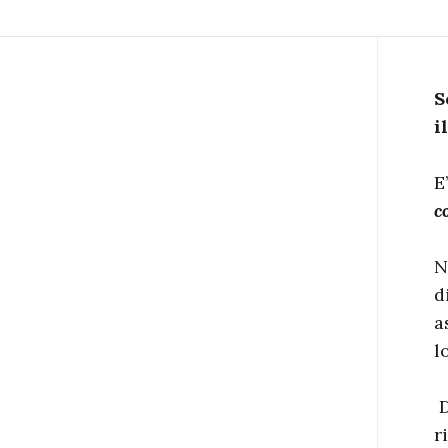
S
i
E
c
N
d
a
l
D
r