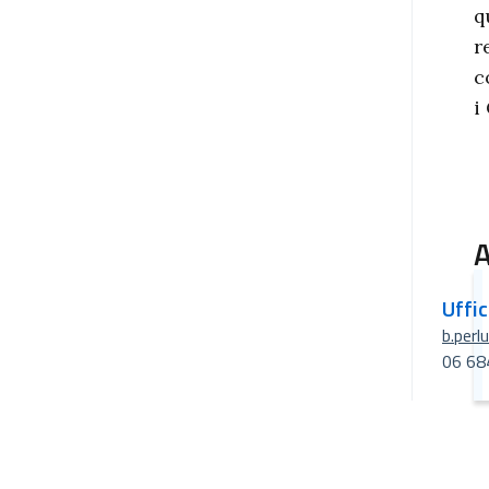
q
r
c
i
A
Uffi
b.perl
06 68