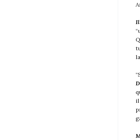
A
I
“
Q
t
l
“
D
q
i
p
g
M