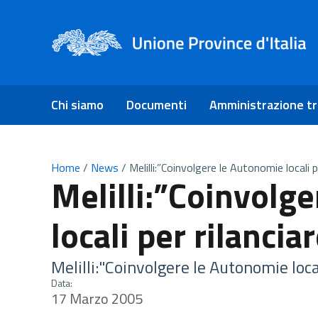
Chi siamo
Documenti
Amministrazione t
Home
/
News
/
Melilli:”Coinvolgere le Autonomie locali p
Melilli:”Coinvolg
locali per rilancia
Melilli:"Coinvolgere le Autonomie local
Data:
17 Marzo 2005