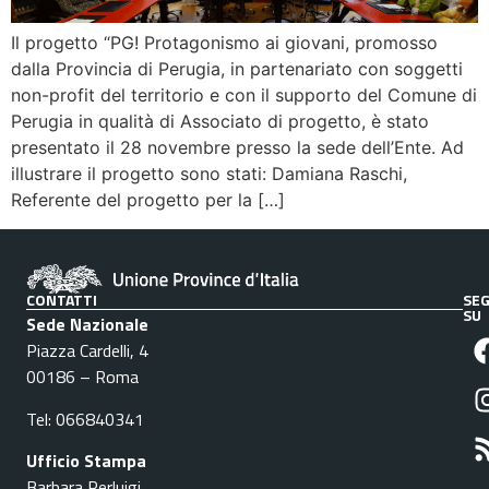
Il progetto “PG! Protagonismo ai giovani, promosso
dalla Provincia di Perugia, in partenariato con soggetti
non-profit del territorio e con il supporto del Comune di
Perugia in qualità di Associato di progetto, è stato
presentato il 28 novembre presso la sede dell’Ente. Ad
illustrare il progetto sono stati: Damiana Raschi,
Referente del progetto per la […]
CONTATTI
SEG
SU
Sede Nazionale
Piazza Cardelli, 4
00186 – Roma
Tel: 066840341
Ufficio Stampa
Barbara Perluigi