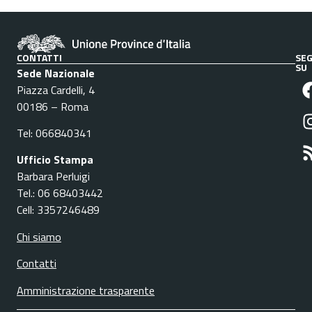
CONTATTI
SEG
SU
Sede Nazionale
Piazza Cardelli, 4
00186 – Roma
Tel: 066840341
Ufficio Stampa
Barbara Perluigi
Tel.: 06 68403442
Cell: 3357246489
Chi siamo
Contatti
Amministrazione trasparente