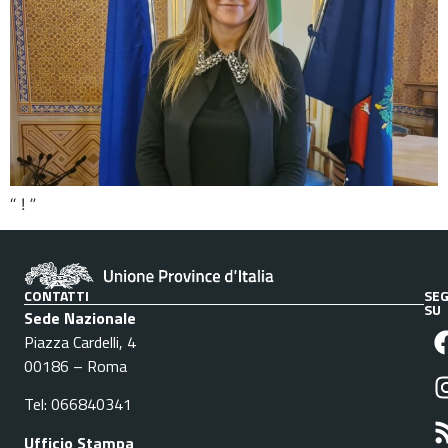
“ ! ”
CONTATTI
SEG
SU
Sede Nazionale
Piazza Cardelli, 4
00186 – Roma
Tel: 066840341
Ufficio Stampa