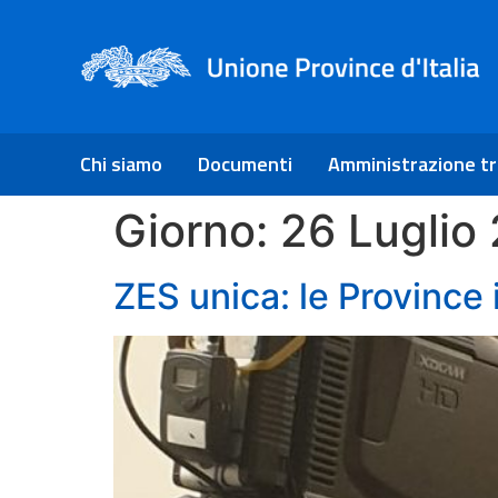
Chi siamo
Documenti
Amministrazione t
Giorno:
26 Luglio
ZES unica: le Province