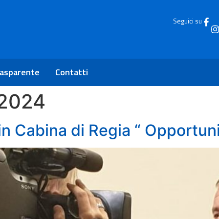
Seguici su
rasparente
Contatti
 2024
 in Cabina di Regia “ Opportun