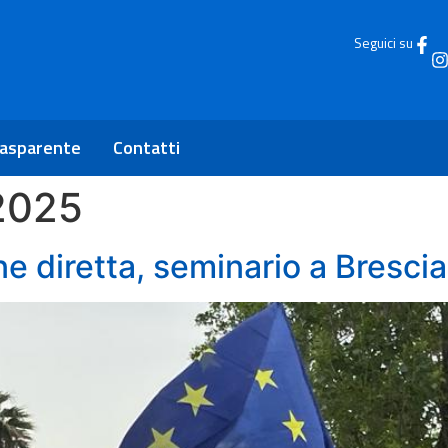
Seguici su
rasparente
Contatti
 2025
e diretta, seminario a Brescia