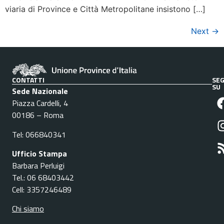
viaria di Province e Città Metropolitane insistono […]
Next
→
CONTATTI
SEG
SU
Sede Nazionale
Piazza Cardelli, 4
00186 – Roma
Tel: 066840341
Ufficio Stampa
Barbara Perluigi
Tel.: 06 68403442
Cell: 3357246489
Chi siamo