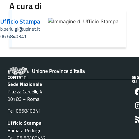
A cura di
Ufficio Stampa
b.perluigi@upinet.it
06 6840341
CONTATTI
SEG
SU
Sede Nazionale
Piazza Cardelli, 4
00186 – Roma
Tel: 066840341
Ufficio Stampa
Barbara Perluigi
Tel.: 06 68403442