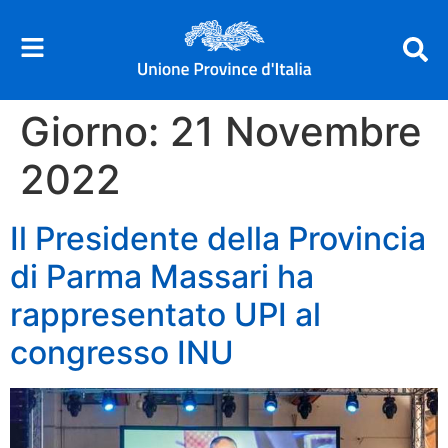
Giorno:
21 Novembre
2022
Il Presidente della Provincia
di Parma Massari ha
rappresentato UPI al
congresso INU