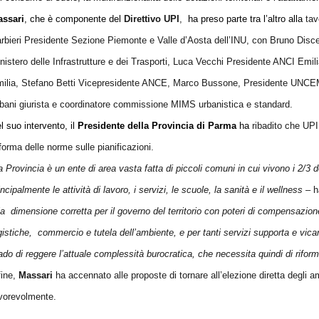
ssari
, che è componente del
Direttivo UPI
,
ha preso parte tra l’altro alla
tav
rbieri Presidente Sezione Piemonte e Valle d’Aosta dell’INU, con Bruno Disce
nistero delle Infrastrutture e dei Trasporti, Luca Vecchi Presidente ANCI Em
ilia, Stefano Betti Vicepresidente ANCE, Marco Bussone, Presidente UNCEM
bani giurista e coordinatore commissione MIMS urbanistica e standard.
l suo intervento, il
Presidente della Provincia di Parma
ha
ribadito che UPI 
forma delle norme sulle pianificazioni.
a Provincia è un ente di area vasta fatta di piccoli comuni in cui vivono i 2/3 
incipalmente le attività di lavoro, i servizi, le scuole, la sanità e il wellness –
h
la
dimensione corretta per il governo del territorio con poteri di compensazio
gistiche,
commercio e tutela dell’ambiente, e per tanti servizi supporta e vica
ado di reggere l’attuale complessità burocratica, che necessita quindi di riform
fine,
Massari
ha accennato alle proposte di tornare all’elezione diretta degli am
vorevolmente.