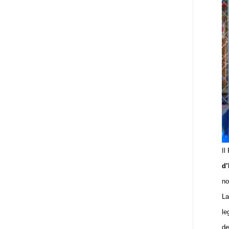
Il
d’
no
La
le
de