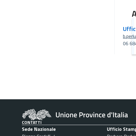
A
Uffi
b.perl
06 68
CONTATTI
Sede Nazionale
Ufficio Stam