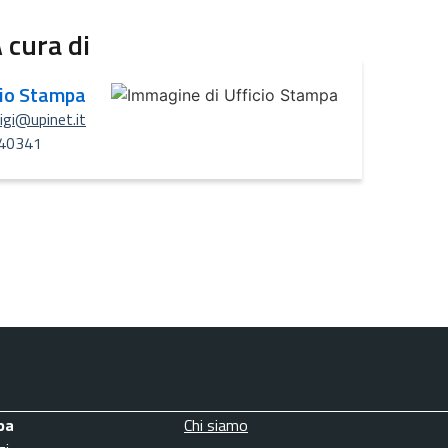
 cura di
cio Stampa
uigi@upinet.it
40341
pa
Chi siamo