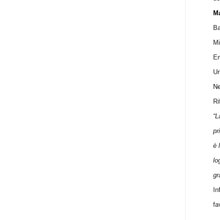
Ma
Ba
Mi
Em
Ur
Ne
Ri
“L
pr
è 
lo
gr
In
fa