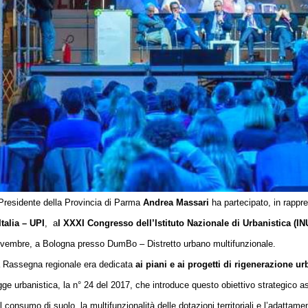
 Presidente della Provincia di Parma
Andrea Massari
ha partecipato, in rappr
Italia – UPI
,
a
l XXXI Congresso dell’Istituto Nazionale di Urbanistica (IN
vembre, a Bologna presso DumBo – Distretto urbano multifunzionale.
 Rassegna regionale era dedicata
ai piani e ai progetti di rigenerazione u
gge urbanistica, la n° 24 del 2017, che introduce questo obiettivo strategico as
l consumo di suolo, la multifunzionalità delle dotazioni territoriali e l’adatta