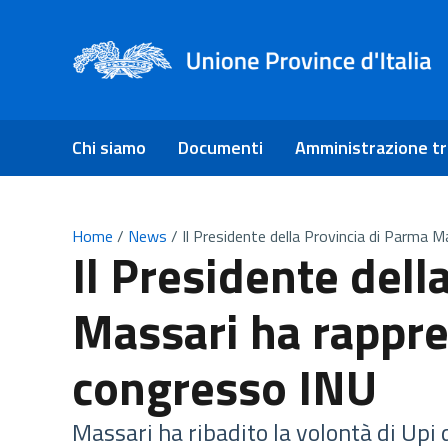
Chi siamo
Documenti
Amministrazione t
Home
/
News
/
Il Presidente della Provincia di Parma 
Il Presidente dell
Massari ha rappre
congresso INU
Massari ha ribadito la volontà di Upi 