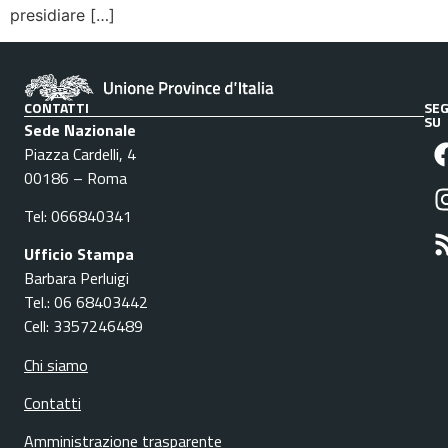
presidiare […]
CONTATTI
SEG
SU
Sede Nazionale
Piazza Cardelli, 4
00186 – Roma
Tel: 066840341
Ufficio Stampa
Barbara Perluigi
Tel.: 06 68403442
Cell: 3357246489
Chi siamo
Contatti
Amministrazione trasparente