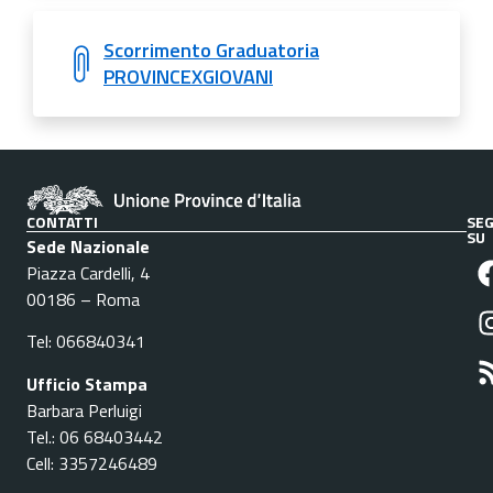
Scorrimento Graduatoria
PROVINCEXGIOVANI
CONTATTI
SEG
SU
Sede Nazionale
Piazza Cardelli, 4
00186 – Roma
Tel: 066840341
Ufficio Stampa
Barbara Perluigi
Tel.: 06 68403442
Cell: 3357246489