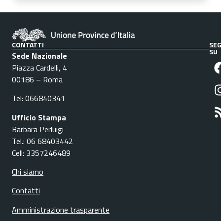
CONTATTI
SEG
SU
Sede Nazionale
Piazza Cardelli, 4
00186 – Roma
Tel: 066840341
Ufficio Stampa
Barbara Perluigi
Tel.: 06 68403442
Cell: 3357246489
Chi siamo
Contatti
Amministrazione trasparente