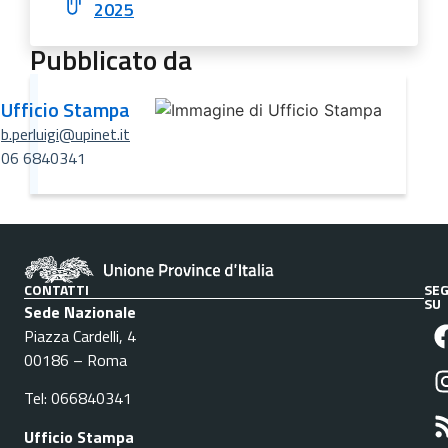
2025
Pubblicato da
Ufficio Stampa
b.perluigi@upinet.it
06 6840341
CONTATTI
SEG
SU
Sede Nazionale
Piazza Cardelli, 4
00186 – Roma
Tel: 066840341
Ufficio Stampa