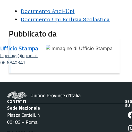
Documento Anci-Upi
Documento Upi Edilizia Scolastica
Pubblicato da
Ufficio Stampa
b.perluigi@upinet.it
06 6840341
CONTATTI
SEG
SU
Sede Nazionale
Piazza Cardelli, 4
00186 – Roma