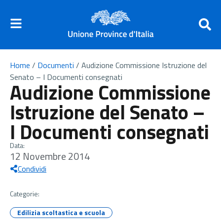
Home
/
Documenti
/
Audizione Commissione Istruzione del
Senato – I Documenti consegnati
Audizione Commissione
Istruzione del Senato –
I Documenti consegnati
Data:
12 Novembre 2014
Condividi
Categorie:
Edilizia scoltastica e scuola