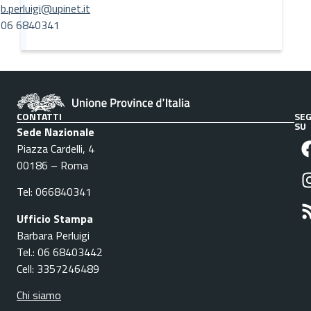
b.perluigi@upinet.it
06 6840341
CONTATTI
SEG
SU
Sede Nazionale
Piazza Cardelli, 4
00186 – Roma
Tel: 066840341
Ufficio Stampa
Barbara Perluigi
Tel.: 06 68403442
Cell: 3357246489
Chi siamo