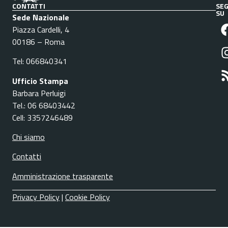
CONTATTI
SEG
SU
Sede Nazionale
Piazza Cardelli, 4
00186 – Roma
Tel: 066840341
Ufficio Stampa
Barbara Perluigi
Tel.: 06 68403442
Cell: 3357246489
Chi siamo
Contatti
Amministrazione trasparente
Privacy Policy
|
Cookie Policy