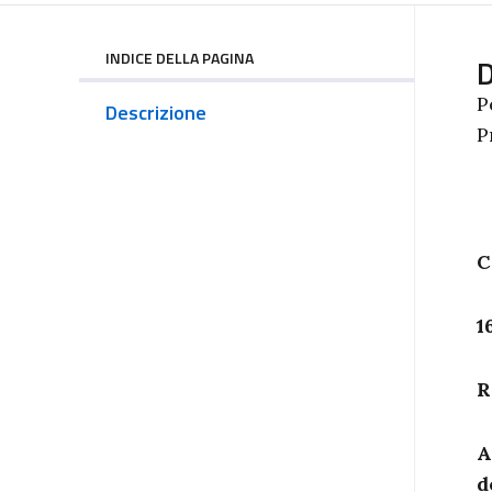
INDICE DELLA PAGINA
D
P
Descrizione
P
C
1
R
A
d