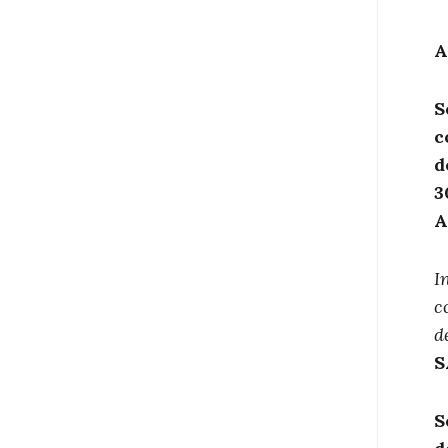
A
S
c
d
3
A
I
c
d
S
S