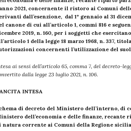
ell’economia e delle finanze, recante riparto parz
’anno 2021, concernente il ristoro ai Comuni del
erivanti dall’esenzione, dal 1° gennaio al 31 dic
el canone di cui all’articolo 1, commi 816 e seguent
icembre 2019, n. 160, per i soggetti che esercitano 
ll’articolo 1 della legge 18 marzo 1968, n. 337, tito
utorizzazioni concernenti l’utilizzazione del suol
ntesa ai sensi dell’articolo 65, comma 7, del decreto-leg
onvertito dalla legge 23 luglio 2021, n. 106.
ANCITA INTESA
chema di decreto del Ministero dell’interno, di c
inistero dell’economia e delle finanze, recante r
i natura corrente ai Comuni della Regione sicilia