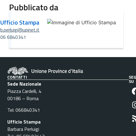
Pubblicato da
Ufficio Stampa
b.perluigi@upinet.it
06 6840341
CONTATTI
SEG
SU
Sede Nazionale
Piazza Cardelli, 4
00186 – Roma
Tel: 066840341
Ufficio Stampa
Barbara Perluigi