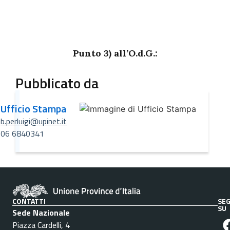
Punto 3) all’O.d.G.:
Pubblicato da
Ufficio Stampa
b.perluigi@upinet.it
06 6840341
CONTATTI
SEG
SU
Sede Nazionale
Piazza Cardelli, 4