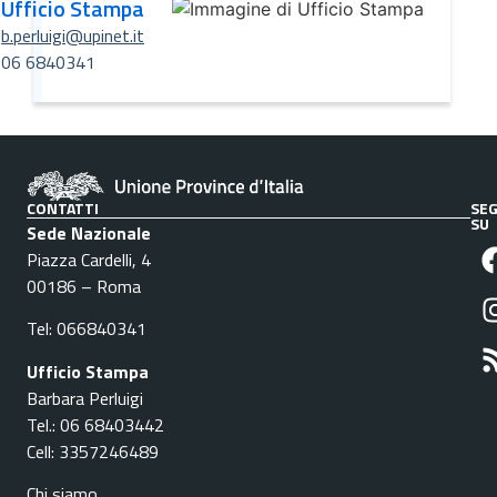
Ufficio Stampa
b.perluigi@upinet.it
06 6840341
CONTATTI
SEG
SU
Sede Nazionale
Piazza Cardelli, 4
00186 – Roma
Tel: 066840341
Ufficio Stampa
Barbara Perluigi
Tel.: 06 68403442
Cell: 3357246489
Chi siamo