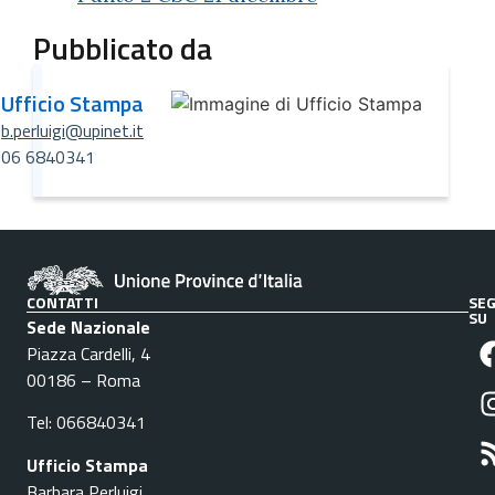
Pubblicato da
Ufficio Stampa
b.perluigi@upinet.it
06 6840341
CONTATTI
SEG
SU
Sede Nazionale
Piazza Cardelli, 4
00186 – Roma
Tel: 066840341
Ufficio Stampa
Barbara Perluigi