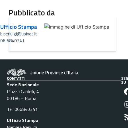
Pubblicato da
Ufficio Stampa
b.perluigi@upinet.it
06 6840341
CONTATTI
SEG
SU
Sede Nazionale
Piazza Cardelli, 4
00186 – Roma
Tel: 066840341
Ufficio Stampa
Barbara Perluigi