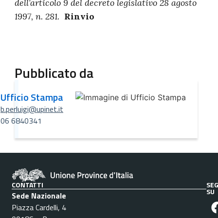
dell’articolo 9 del decreto legislativo 28 agosto
1997, n. 281.
Rinvio
Pubblicato da
Ufficio Stampa
b.perluigi@upinet.it
06 6840341
CONTATTI
SEG
SU
Sede Nazionale
Piazza Cardelli, 4