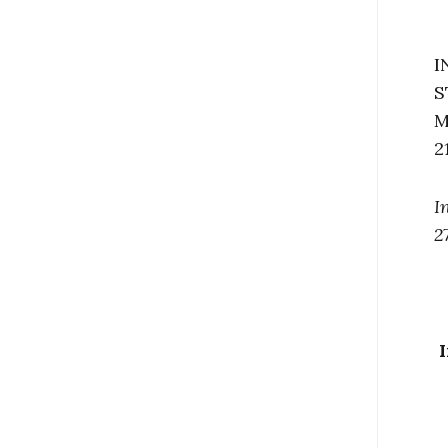
I
S
M
2
I
2
I