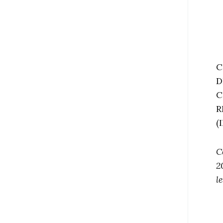
C
D
C
R
(
C
2
l