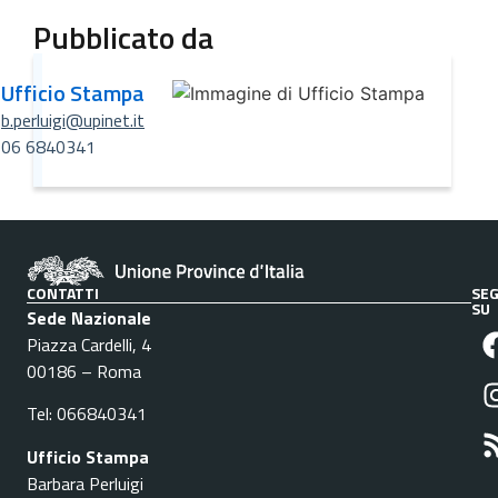
Pubblicato da
Ufficio Stampa
b.perluigi@upinet.it
06 6840341
CONTATTI
SEG
SU
Sede Nazionale
Piazza Cardelli, 4
00186 – Roma
Tel: 066840341
Ufficio Stampa
Barbara Perluigi