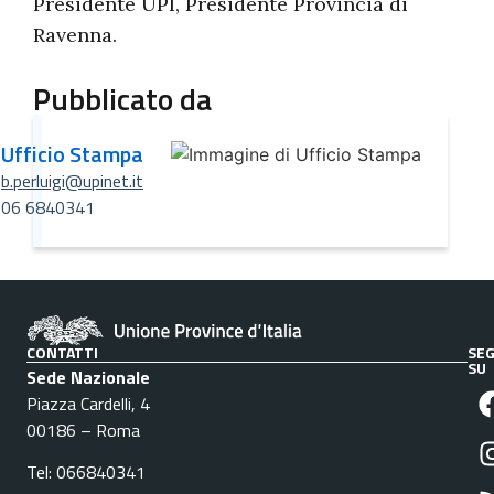
Presidente UPI, Presidente Provincia di
Ravenna.
Pubblicato da
Ufficio Stampa
b.perluigi@upinet.it
06 6840341
CONTATTI
SEG
SU
Sede Nazionale
Piazza Cardelli, 4
00186 – Roma
Tel: 066840341