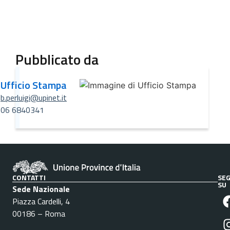
Pubblicato da
Ufficio Stampa
b.perluigi@upinet.it
06 6840341
CONTATTI
SEG
SU
Sede Nazionale
Piazza Cardelli, 4
00186 – Roma