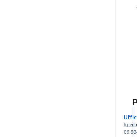
P
Uffi
b.perl
06 68