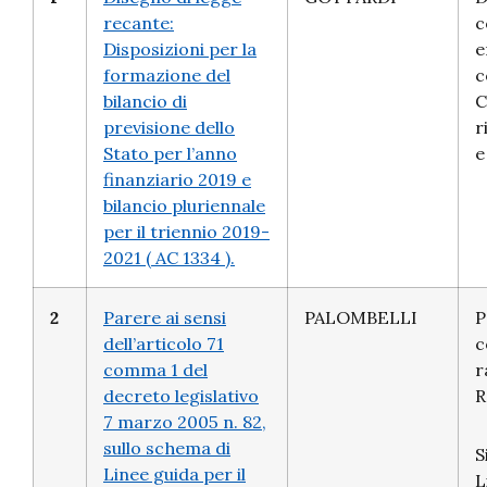
recante:
c
Disposizioni per la
e
formazione del
c
bilancio di
C
previsione dello
r
Stato per l’anno
e
finanziario 2019 e
bilancio pluriennale
per il triennio 2019-
2021 ( AC 1334 ).
2
Parere ai sensi
PALOMBELLI
P
dell’articolo 71
c
comma 1 del
r
decreto legislativo
R
7 marzo 2005 n. 82,
sullo schema di
S
Linee guida per il
L