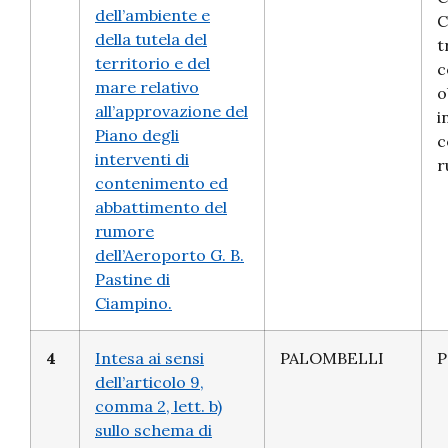
dell’ambiente e
C
della tutela del
t
territorio e del
c
mare relativo
o
all’approvazione del
i
Piano degli
c
interventi di
r
contenimento ed
abbattimento del
rumore
dell’Aeroporto G. B.
Pastine di
Ciampino.
4
Intesa ai sensi
PALOMBELLI
P
dell’articolo 9,
comma 2, lett. b)
sullo schema di