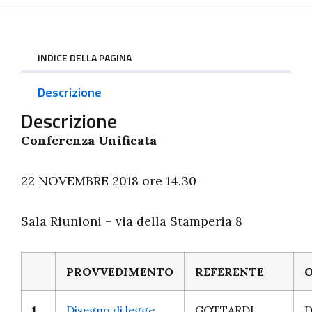
INDICE DELLA PAGINA
Descrizione
Descrizione
Conferenza Unificata
22 NOVEMBRE 2018 ore 14.30
Sala Riunioni – via della Stamperia 8
PROVVEDIMENTO
REFERENTE
O
1
Disegno di legge
GOTTARDI
D