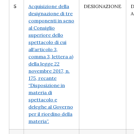
5
Acquisizione della
DESIGNAZIONE
D
designazione di tre
A
componenti in seno
al Consiglio
superiore dello
spettacolo di cui
all’articolo 3,
comma 3, lettera a)
della legge 22
novembre 2017, n.
175, recante
“Disposizione in
materia di
spettacolo e
deleghe al Governo
per il riordino della
materia”.