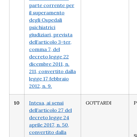
parte corrente per
il superamento
degli Ospedali
psichiatrici
giudiziari, prevista
dell’articolo 3-ter,
comma 7, del
decreto legge 22
dicembre 2011, n.
211, convertito dalla
legge 17 febbraio
2012, n. 9.
10
Intesa, ai sensi
GOTTARDI
P
dell’articolo 27 del
decreto legge 24
aprile 2017, n. 50,
convertito dalla
S