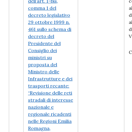
dell’art. 1-bis,
c
comma 1 del
a
decreto legislativo
d
29 ottobre 1999 n.
a
461 sullo schema di
d
decreto del
V
Presidente del
Consiglio dei
C
ministri su
proposta del
Ministro delle
Infrastrutture e dei
trasporti recante:
“Revisione delle reti
stradali di interesse
nazionale e
regionale ricadenti
nelle Regioni Emilia
Romagna,