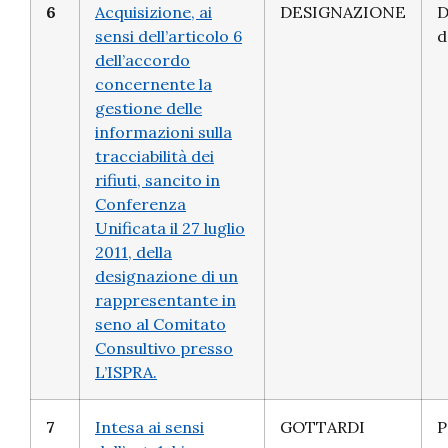
6
Acquisizione, ai
DESIGNAZIONE
D
sensi dell’articolo 6
d
dell’accordo
concernente la
gestione delle
informazioni sulla
tracciabilità dei
rifiuti, sancito in
Conferenza
Unificata il 27 luglio
2011, della
designazione di un
rappresentante in
seno al Comitato
Consultivo presso
L’ISPRA.
7
Intesa ai sensi
GOTTARDI
P