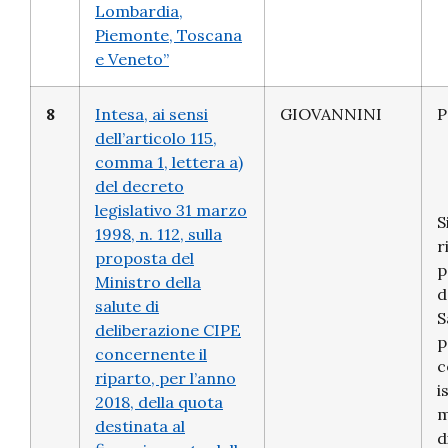
Lombardia,
Piemonte, Toscana
e Veneto”
8
Intesa, ai sensi
GIOVANNINI
P
dell’articolo 115,
comma 1, lettera a)
del decreto
legislativo 31 marzo
S
1998, n. 112, sulla
r
proposta del
p
Ministro della
d
salute di
S
deliberazione CIPE
p
concernente il
c
riparto, per l’anno
i
2018, della quota
m
destinata al
d