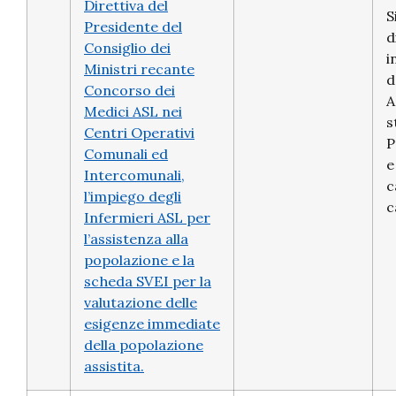
Direttiva del
S
Presidente del
d
Consiglio dei
i
Ministri recante
d
Concorso dei
A
Medici ASL nei
s
Centri Operativi
P
Comunali ed
e
Intercomunali,
c
l’impiego degli
c
Infermieri ASL per
l’assistenza alla
popolazione e la
scheda SVEI per la
valutazione delle
esigenze immediate
della popolazione
assistita.