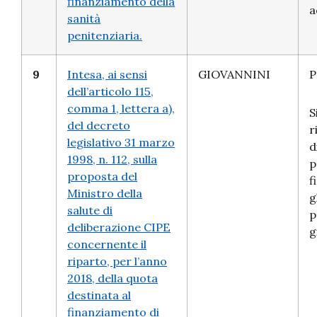
finanziamento della
a
sanità
penitenziaria.
9
Intesa, ai sensi
GIOVANNINI
P
dell’articolo 115,
comma 1, lettera a),
S
del decreto
r
legislativo 31 marzo
d
1998, n. 112, sulla
p
proposta del
f
Ministro della
g
salute di
p
deliberazione CIPE
g
concernente il
riparto, per l’anno
2018, della quota
destinata al
finanziamento di