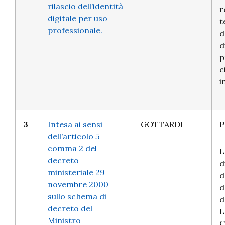
rilascio dell’identità
r
digitale per uso
t
professionale.
d
d
p
c
i
3
Intesa ai sensi
GOTTARDI
P
dell’articolo 5
comma 2 del
L
decreto
d
ministeriale 29
d
novembre 2000
d
sullo schema di
d
decreto del
L
Ministro
C