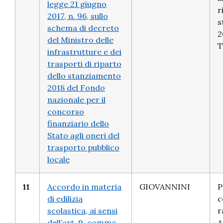
legge 21 giugno
r
2017, n. 96, sullo
s
schema di decreto
2
del Ministro delle
T
infrastrutture e dei
trasporti di riparto
dello stanziamento
2018 del Fondo
nazionale per il
concorso
finanziario dello
Stato agli oneri del
trasporto pubblico
locale
11
Accordo in materia
GIOVANNINI
P
di edilizia
c
scolastica, ai sensi
r
dell’art. 9, comma
A