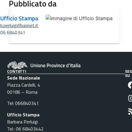
Pubblicato da
Ufficio Stampa
b.perluigi@upinet.it
06 6840341
CONTATTI
SEG
SU
Sede Nazionale
Piazza Cardelli, 4
00186 – Roma
Tel: 066840341
Ufficio Stampa
Barbara Perluigi
Tel.: 06 68403442