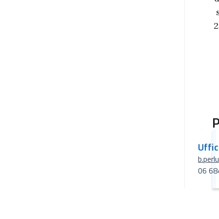
2
P
Uffi
b.perl
06 68