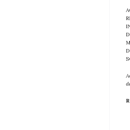
A
R
I
D
M
D
S
A
d
R