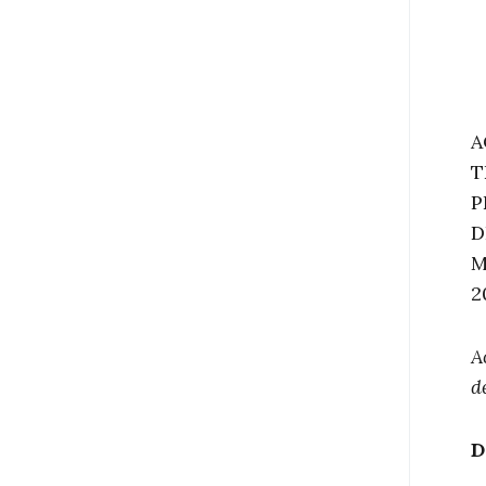
A
T
P
D
M
2
A
d
D