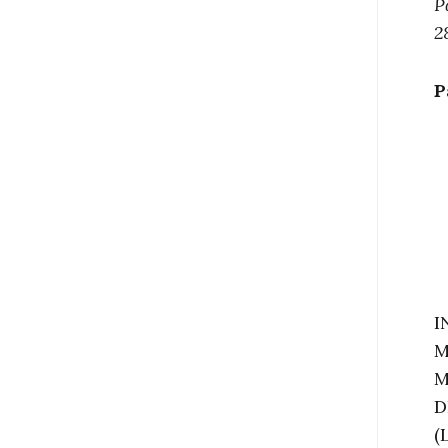
P
2
P
I
M
M
D
(