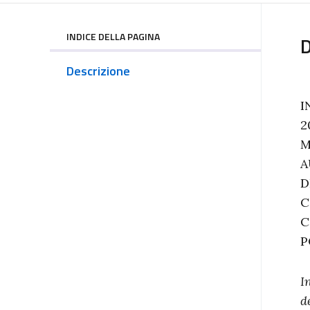
INDICE DELLA PAGINA
D
Descrizione
I
2
M
A
D
C
C
P
I
d