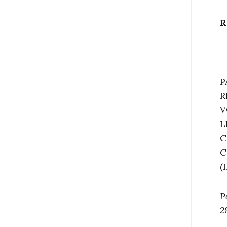
R
P
R
V
L
C
C
(
P
2