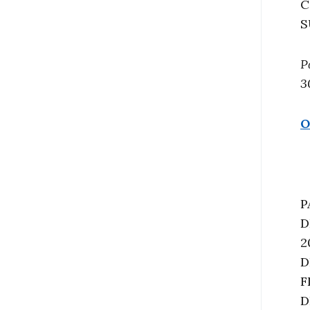
C
S
P
3
O
P
D
2
D
F
D