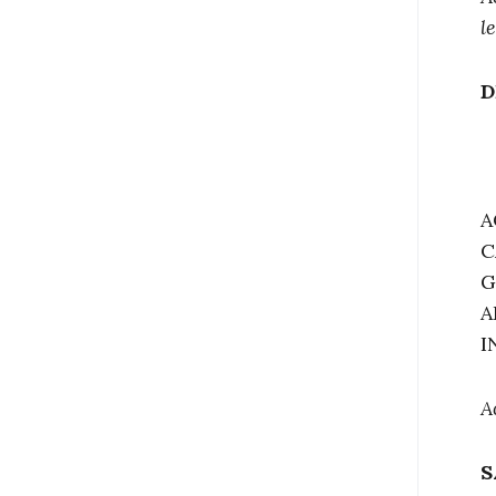
l
D
A
C
G
A
I
A
S