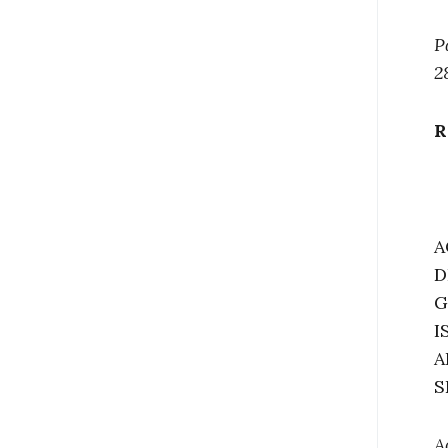
P
2
R
A
D
G
I
A
S
A