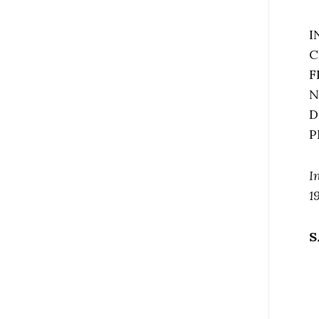
I
C
F
N
D
P
I
19
S