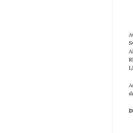
A
S
A
R
L
A
d
D