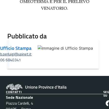
OMEOTERMA E PER IL PRELIEVO
VENATORIO.
Pubblicato da
Ufficio Stampa
b.perluigi@upinet.it
06 6840341
CONTATTI
SEG
SU
Sede Nazionale
Piazza Cardelli, 4
00186 – Roma