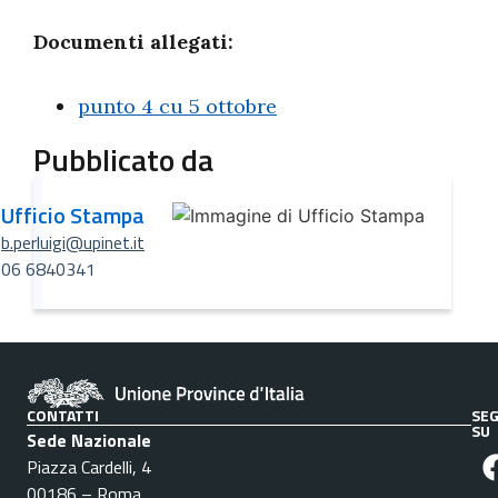
Documenti allegati:
punto 4 cu 5 ottobre
Pubblicato da
Ufficio Stampa
b.perluigi@upinet.it
06 6840341
CONTATTI
SEG
SU
Sede Nazionale
Piazza Cardelli, 4
00186 – Roma