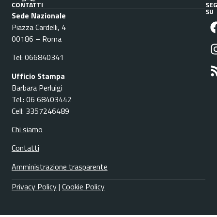
CONTATTI
SEG
SU
Sede Nazionale
Piazza Cardelli, 4
00186 – Roma
Tel: 066840341
Ufficio Stampa
Barbara Perluigi
Tel.: 06 68403442
Cell: 3357246489
Chi siamo
Contatti
Amministrazione trasparente
Privacy Policy
|
Cookie Policy