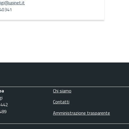
uigi@upinet.it
40341
pa
Chi siamo
gi
Contatti
3442
6489
Amministrazione trasparente