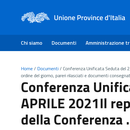
Chi siamo
Documenti
Amministrazione t
Home
/
Documenti
/
Conferenza Unificata Seduta del 2
ordine del giorno, pareri rilasciati e documenti consegnat
Conferenza Unific
APRILE 2021Il rep
della Conferenza 