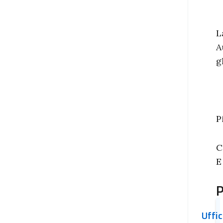
L
A
g
P
C
E
P
Uffi