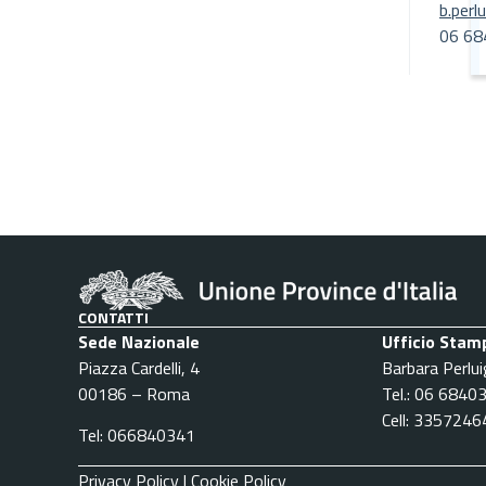
b.perl
06 68
CONTATTI
Sede Nazionale
Ufficio Stam
Piazza Cardelli, 4
Barbara Perlui
00186 – Roma
Tel.: 06 6840
Cell: 335724
Tel: 066840341
Privacy Policy
|
Cookie Policy