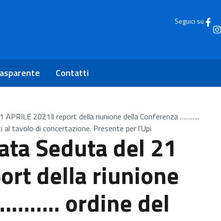
Seguici su
rasparente
Contatti
1 APRILE 2021Il report della riunione della Conferenza ………..
i al tavolo di concertazione. Presente per l’Upi
ata Seduta del 21
ort della riunione
……….. ordine del