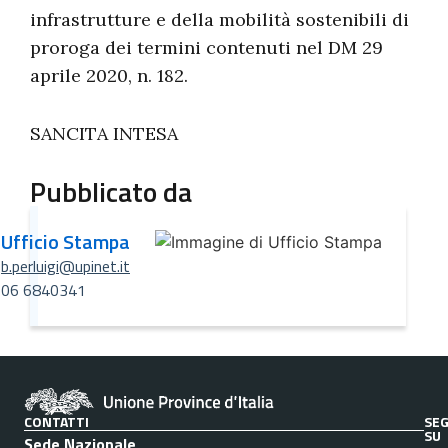
infrastrutture e della mobilità sostenibili di
proroga dei termini contenuti nel DM 29
aprile 2020, n. 182.
SANCITA INTESA
Pubblicato da
Ufficio Stampa
b.perluigi@upinet.it
06 6840341
CONTATTI
SEG
SU
Sede Nazionale