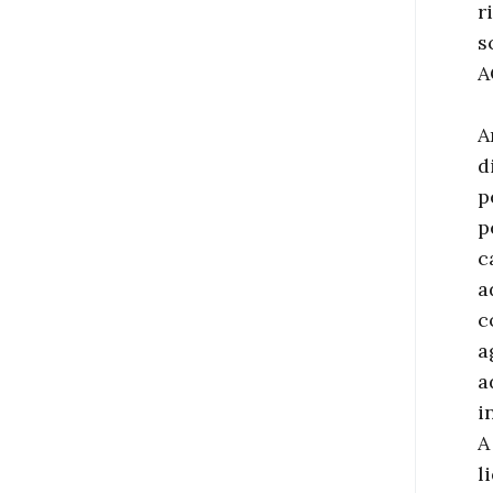
r
s
A
A
d
p
p
c
a
c
a
a
i
A
l