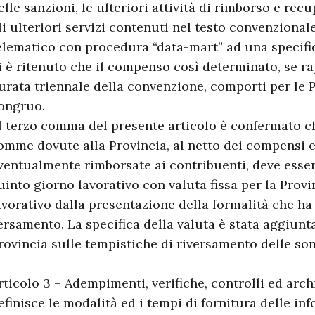
elle sanzioni, le ulteriori attività di rimborso e re
li ulteriori servizi contenuti nel testo convenziona
elematico con procedura “data-mart” ad una specific
i è ritenuto che il compenso così determinato, se r
urata triennale della convenzione, comporti per le 
ongruo.
l terzo comma del presente articolo è confermato ch
omme dovute alla Provincia, al netto dei compensi 
ventualmente rimborsate ai contribuenti, deve essere
uinto giorno lavorativo con valuta fissa per la Provi
avorativo dalla presentazione della formalità che ha
ersamento. La specifica della valuta è stata aggiunt
rovincia sulle tempistiche di riversamento delle so
rticolo 3 – Adempimenti, verifiche, controlli ed archi
efinisce le modalità ed i tempi di fornitura delle in