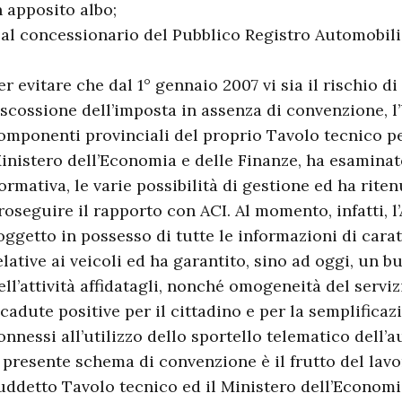
n apposito albo;
 al concessionario del Pubblico Registro Automobilist
er evitare che dal 1° gennaio 2007 vi sia il rischio di
iscossione dell’imposta in assenza di convenzione, l’
omponenti provinciali del proprio Tavolo tecnico per 
inistero dell’Economia e delle Finanze, ha esaminato,
ormativa, le varie possibilità di gestione ed ha rite
roseguire il rapporto con ACI. Al momento, infatti, l
oggetto in possesso di tutte le informazioni di cara
elative ai veicoli ed ha garantito, sino ad oggi, un 
ell’attività affidatagli, nonché omogeneità del serviz
icadute positive per il cittadino e per la semplific
onnessi all’utilizzo dello sportello telematico dell’a
l presente schema di convenzione è il frutto del lavo
uddetto Tavolo tecnico ed il Ministero dell’Economi