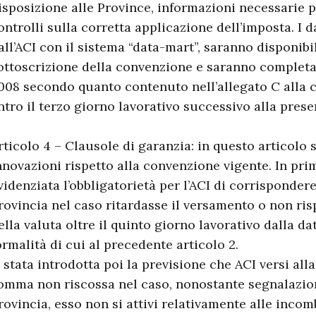
isposizione alle Province, informazioni necessarie pe
ontrolli sulla corretta applicazione dell’imposta. I da
all’ACI con il sistema “data-mart”, saranno disponibil
ottoscrizione della convenzione e saranno completat
008 secondo quanto contenuto nell’allegato C alla 
ntro il terzo giorno lavorativo successivo alla prese
rticolo 4 – Clausole di garanzia: in questo articolo
nnovazioni rispetto alla convenzione vigente. In pri
videnziata l’obbligatorietà per l’ACI di corrispondere 
rovincia nel caso ritardasse il versamento o non ris
ella valuta oltre il quinto giorno lavorativo dalla da
ormalità di cui al precedente articolo 2.
’ stata introdotta poi la previsione che ACI versi all
omma non riscossa nel caso, nonostante segnalazion
rovincia, esso non si attivi relativamente alle inco