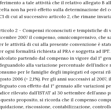
iferimento a tale attività che il relativo allegato B a
celta non ha però effetto sulla determinazione del
CI di cui al successivo articolo 2, che rimane invari
rticolo 2 – Compensi riconosciuti e tempistiche di v
icembre 2007 il compenso, omnicomprensivo, che sa
er le attività di cui alla presente convenzione è sta
er ogni formalità richiesta al PRA e soggetta ad IPT.
alcolato partendo dal compenso in vigore dal 1° gen
deguandolo alla variazione percentuale dell’indice n
onsumo per le famiglie degli impiegati ed operai ril
gosto 2006 (+ 2,1%). Per gli anni successivi al 2007,
deguato con effetto dal 1° gennaio alle variazioni p
ndice rilevato dall’ISTAT al 30 settembre dell’anno 
 questo proposito, si ricorda che il compenso compre
iquidazione, riscossione, contabilizzazione, controll