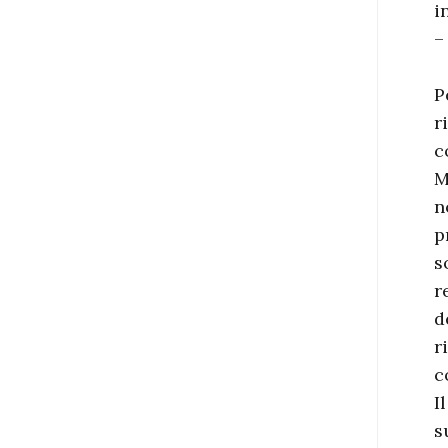
i
–
P
r
c
M
n
p
s
r
d
r
c
I
s