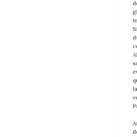
d
g
t
S
d
c
A
s
e
q
l
v
P
A
d