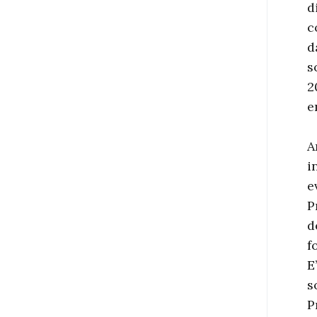
d
c
d
s
2
e
A
i
e
P
d
f
E
s
P