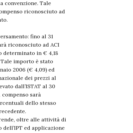
lla convenzione. Tale
 compenso riconosciuto ad
ato.
ersamento: fino al 31
rà riconosciuto ad ACI
to determinato in € 4,18
 Tale importo è stato
naio 2006 (€ 4,09) ed
azionale dei prezzi al
evato dall’ISTAT al 30
 il compenso sarà
ercentuali dello stesso
precedente.
nde, oltre alle attività di
o dell’IPT ed applicazione