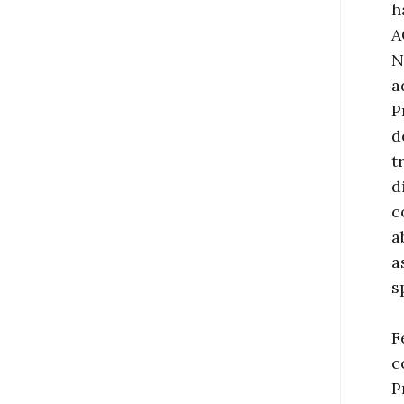
h
A
N
a
P
d
t
d
c
a
a
s
F
c
P