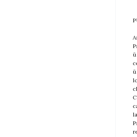
P
A
P
ü
c
ü
l
c
C
c
l
P
r