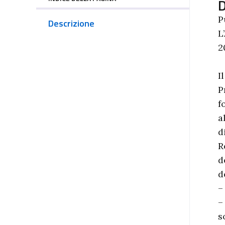
D
P
Descrizione
L
2
I
P
f
a
d
R
d
d
–
–
s