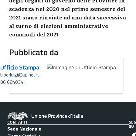
degli organi di governo delle Province in
scadenza nel 2020 nel primo semestre del
2021 siano rinviate ad una data successiva
al turno di elezioni amministrative
comunali del 2021
.
Pubblicato da
Ufficio Stampa
b.perluigi@upinet.it
06 6840341
CONTATTI
SEG
SU
Sede Nazionale
Piazza Cardelli, 4