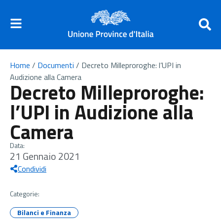
Home
/
Documenti
/
Decreto Milleproroghe: l’UPI in
Audizione alla Camera
Decreto Milleproroghe:
l’UPI in Audizione alla
Camera
Data:
21 Gennaio 2021
Condividi
Categorie:
Bilanci e Finanza