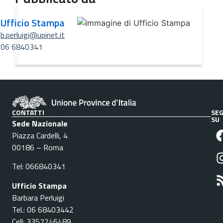
Ufficio Stampa
b.perluigi@upinet.it
06 6840341
CONTATTI
SEG
SU
Sede Nazionale
Piazza Cardelli, 4
00186 – Roma
Tel: 066840341
Ufficio Stampa
Barbara Perluigi
Tel.: 06 68403442
Cell: 3357246489