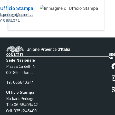
Ufficio Stampa
b.perluigi@upinet.it
06 6840341
CONTATTI
SEG
SU
Sede Nazionale
Piazza Cardelli, 4
00186 – Roma
Tel: 066840341
Ufficio Stampa
Barbara Perluigi
Tel.: 06 68403442
Cell: 3357246489