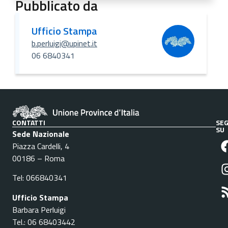
Pubblicato da
Ufficio Stampa
b.perluigi@upinet.it
06 6840341
CONTATTI
SEG
SU
Sede Nazionale
Piazza Cardelli, 4
00186 – Roma
Tel: 066840341
Ufficio Stampa
Barbara Perluigi
Tel.: 06 68403442