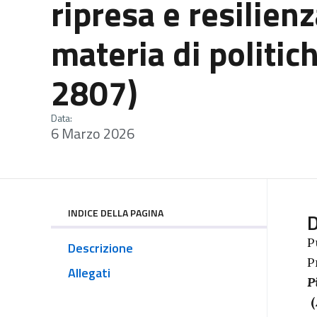
ripresa e resilien
materia di politic
2807)
Data:
6 Marzo 2026
INDICE DELLA PAGINA
D
P
Descrizione
P
Allegati
P
(