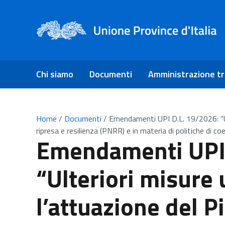
Chi siamo
Documenti
Amministrazione t
Home
/
Documenti
/
Emendamenti UPI D.L. 19/2026: “Ult
ripresa e resilienza (PNRR) e in materia di politiche di co
Emendamenti UPI 
“Ulteriori misure 
l’attuazione del P