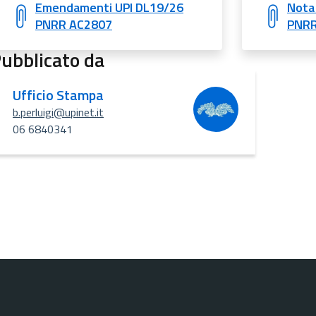
Emendamenti UPI DL19/26
Nota
PNRR AC2807
PNRR
ubblicato da
Ufficio Stampa
b.perluigi@upinet.it
06 6840341