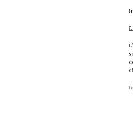
I
L
L
s
c
s
I