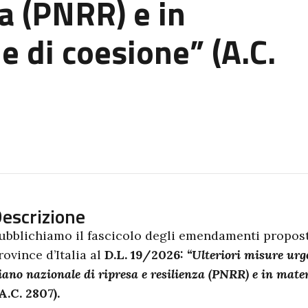
za (PNRR) e in
he di coesione” (A.C.
escrizione
ubblichiamo il fascicolo degli emendamenti propost
rovince d’Italia al
D.L. 19/2026:
“Ulteriori misure urge
iano nazionale di ripresa e resilienza (PNRR) e in materi
A.C. 2807).