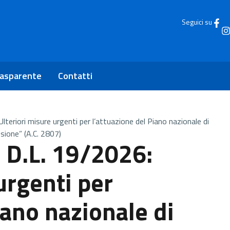
Seguici su
rasparente
Contatti
eriori misure urgenti per l’attuazione del Piano nazionale di
esione” (A.C. 2807)
D.L. 19/2026:
urgenti per
iano nazionale di