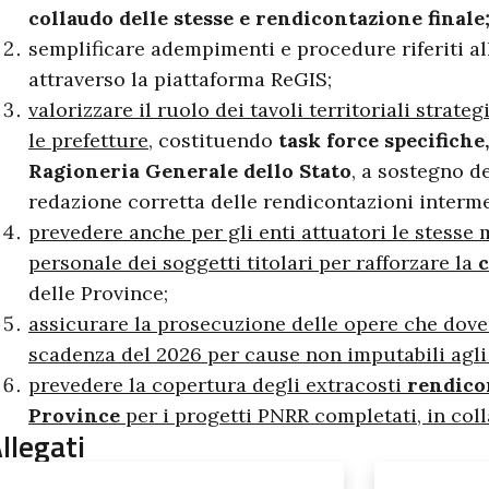
collaudo delle stesse e rendicontazione finale
semplificare adempimenti e procedure riferiti a
attraverso la piattaforma ReGIS;
valorizzare il ruolo dei tavoli territoriali strate
le prefetture
, costituendo
task force specifiche,
Ragioneria Generale dello Stato
, a sostegno de
redazione corretta delle rendicontazioni intermed
prevedere anche per gli enti attuatori le stesse 
personale dei soggetti titolari per rafforzare la
c
delle Province;
assicurare la prosecuzione delle opere che dove
scadenza del 2026 per cause non imputabili agli 
prevedere la copertura degli extracosti
rendicon
Province
per i progetti PNRR completati, in col
llegati