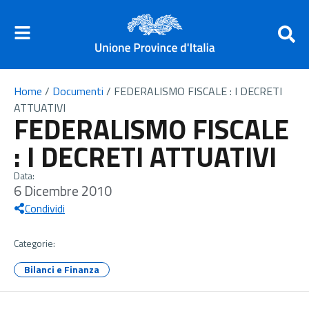
Home
/
Documenti
/
FEDERALISMO FISCALE : I DECRETI
ATTUATIVI
FEDERALISMO FISCALE
: I DECRETI ATTUATIVI
Data:
6 Dicembre 2010
Condividi
Categorie:
Bilanci e Finanza