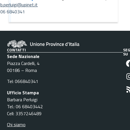
b.perluigi@upinet.it
06 6840341
CONTATTI
SEG
SU
Sede Nazionale
Piazza Cardelli, 4
00186 – Roma
Tel: 066840341
Ufficio Stampa
Barbara Perluigi
Tel.: 06 68403442
Cell: 3357246489
Chi siamo