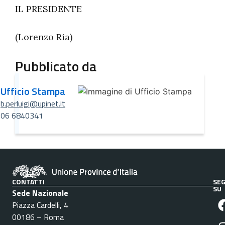
IL PRESIDENTE
(Lorenzo Ria)
Pubblicato da
Ufficio Stampa
b.perluigi@upinet.it
06 6840341
CONTATTI
SEG
SU
Sede Nazionale
Piazza Cardelli, 4
00186 – Roma